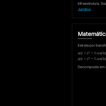
Infraestrutura, 
Jurídico
.
Matemátic
Estrela por trans
x(t) = (7 + 3 cos(5t)
y(t) = (7 + 3 cos(5t)
Decomposta em epi