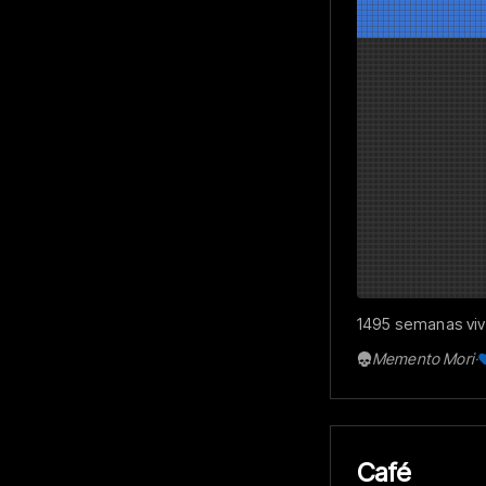
1495 semanas vivi
Memento Mori
·
Café