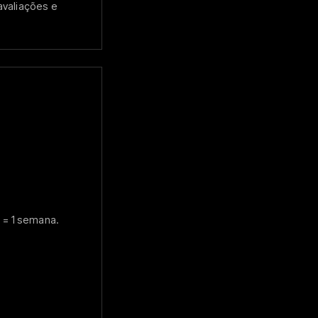
valiações e
o = 1 semana.