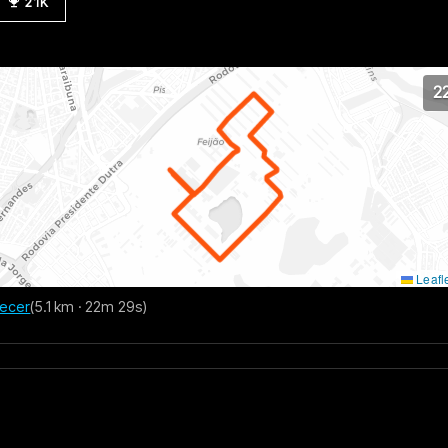
21K
2
Leafl
decer
(5.1 km · 22m 29s)