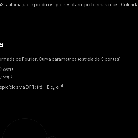
SaaS, automação e produtos que resolvem problemas reais. Cofund
a
formada de Fourier. Curva paramétrica (estrela de 5 pontas):
) cos(t)
) sin(t)
int
cíclos via DFT: f(t) = Σ c
e
n