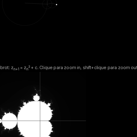
brot: z
= z
² + c. Clique para zoom in, shift+clique para zoom out
n+1
n