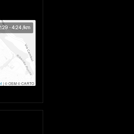
2:29
·
4:24
/km
et
|
© OSM © CARTO