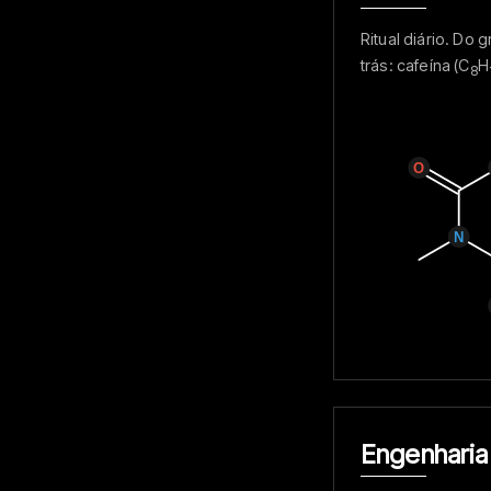
Ritual diário. D
trás: cafeína (C
H
8
Engenharia