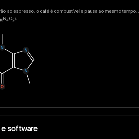
o grão ao espresso, o café é combustível e pausa ao mesmo tempo.
N
O
).
10
4
2
 e software